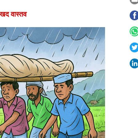
:खद वास्तव