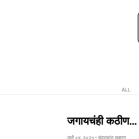
ALL
जगायचंही कठीण… म
जुलै ०४, २०२५
• चंद्रकांत चव्हाण