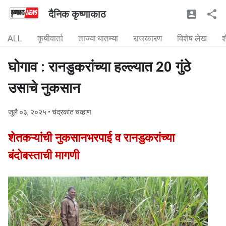
दैनिक कृष्णाकाठ
ALL
कृषीवार्ता
ताज्या बातम्या
राजकारण
विशेष लेख
श
घोगाव : रानडुकरांच्या हल्ल्यात 20 गुंठे
उसाचे नुकसान
जुलै ०३, २०२५
• चंद्रकांत चव्हाण
शेतकऱ्यांची नुकसानभरपाई व रानडुकरांच्या
बंदोबस्ताची मागणी