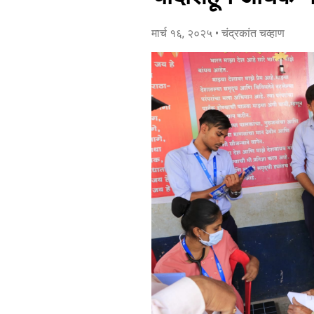
मार्च १६, २०२५
• चंद्रकांत चव्हाण