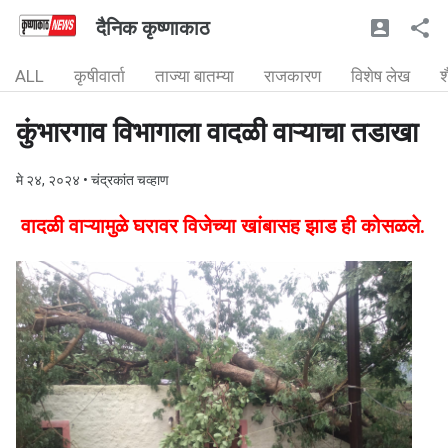
दैनिक कृष्णाकाठ
ALL
कृषीवार्ता
ताज्या बातम्या
राजकारण
विशेष लेख
श
कुंभारगाव विभागाला वादळी वाऱ्याचा तडाखा
मे २४, २०२४
• चंद्रकांत चव्हाण
वादळी वाऱ्यामुळे घरावर विजेच्या खांबासह झाड ही कोसळले.