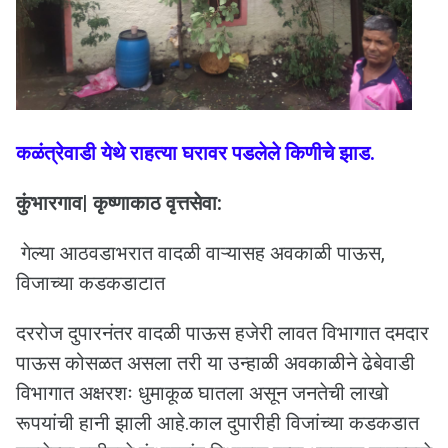
कळंत्रेवाडी येथे राहत्या घरावर पडलेले किणीचे झाड.
कुंभारगाव| कृष्णाकाठ वृत्तसेवा:
गेल्या आठवडाभरात वादळी वाऱ्यासह अवकाळी पाऊस,
विजाच्या कडकडाटात
दररोज दुपारनंतर वादळी पाऊस हजेरी लावत विभागात दमदार
पाऊस कोसळत असला तरी या उन्हाळी अवकाळीने ढेबेवाडी
विभागात अक्षरशः धुमाकूळ घातला असून जनतेची लाखो
रूपयांची हानी झाली आहे.काल दुपारीही विजांच्या कडकडात