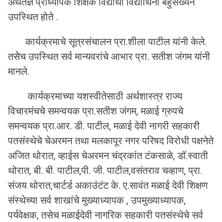
अर्थतज्ञ प्राध्यापक शिक्षक विद्यार्थी विद्यार्थिनी बहुसंख्येने
उपस्थित होते .
कार्यक्रमाचे सूत्रसंचालन प्रा.शीला पाटील यांनी केले.
तसेेच उपस्थित सर्व मान्यवरांचे आभार प्रा. सतीश जंगम यांनी
मानले.
कार्यक्रमाच्या यशस्वीतेसाठी अर्थशास्त्र राज्य
विचारमंचचे समन्वयक प्रा.सतीश जंगम, मळाई ग्रुपचे
समन्वयक प्रा.आर. डी. पाटील, मळाई देवी नागरी सहकारी
पतसंस्थेचे चेअरमन तथा मलकापूर नगर परिषद विरोधी पक्षनेते
अजित थोरात, व्हाईस चेअरमन चंद्रकांत टंकसाळे, डॉ.स्वाती
थोरात, बी. बी. पाटील,पी. जी. पाटील,वसंतराव चव्हाण, प्रा.
संजय थोरात,चार्टर्ड अकाउंटंट के. ए.सावंत मळाई देवी शिक्षण
संस्थेच्या सर्व शाखांचे मुख्याध्यापक , उपमुख्याध्यापक,
पर्यवेक्षक, तसेच मळाईदेवी नागरिक सहकारी पतसंस्थेचे सर्व