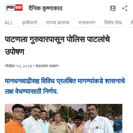
दैनिक कृष्णाकाठ
ALL
कृषीवार्ता
ताज्या बातम्या
राजकारण
विशेष लेख
श
पाटणला गुरुवारपासून पोलिस पाटलांचे
उपोषण
नोव्हेंबर १२, २०२३
• चंद्रकांत चव्हाण
मानधनवाढीसह विविध प्रलंबित मागण्यांकडे शासनाचे
लक्ष वेधण्यासाठी निर्णय.