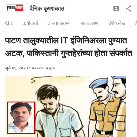
दैनिक कृष्णाकाठ
ALL
कृषीवार्ता
ताज्या बातम्या
राजकारण
विशेष लेख
श
पाटण तालुक्यातील IT इंजिनिअरला पुण्यात
अटक, पाकिस्तानी गुप्तहेरांच्या होता संपर्कात
जुलै ०६, २०२३
• चंद्रकांत चव्हाण