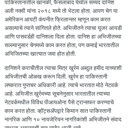
पाकिस्तानातील खानकी, फैसलाबाद येथील सय्यद दानिश
अली नक्वी यांना २०१८ मध्ये तो भेटला होता. आपण चेग या
अमेरिकन आयटी कंपनीत फ्रिलान्सर म्हणून काम करत
असल्याचे त्याने सांगितले होते. अभिजीतने त्याचा युजर आयडी
आणि पासवर्डही दानिशला दिला होता. दानिश हा अभिजीतच्या
सल्ल्यानुसार चेगमध्ये काम करत होता, पण कमाई भारतातील
अभिजितच्या खात्यात जमा होत होती.
दानिशने कराचीतील त्याचा मित्र खुर्रम अब्दुल हमीद याच्याशी
अभिजीतची ओळख करून दिली. खुर्रम हा पाकिस्तानी
लष्करात गुप्तचर अधिकारी आहे. त्याचे भारतात मोठे नेटवर्क
आहे. अभिजीत खुर्रमच्या सूचनेनुसार भारतातील त्याच्या
नेटवर्कमधील विविध पीआयओना पैसे ट्रान्सफर करण्याचे
काम करत होता. व्हॉट्सॲपद्वारे किमान सात पाकिस्तानी
नागरिक आणि १० नायजेरियन नागरिकांशी अभिजीतने संवाद
साधला असल्याची बाब समोर आली आहे.