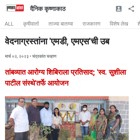
दैनिक कृष्णाकाठ
ALL
कृषीवार्ता
ताज्या बातम्या
राजकारण
विशेष लेख
श
वेदनाग्रस्तांना 'एमडी, एमएस'ची उब
मार्च ०२, २०२३
• चंद्रकांत चव्हाण
तांबव्यात आरोग्य शिबिराला प्रतिसाद; 'स्व. सुशीला
पाटील संस्थे'तर्फे आयोजन