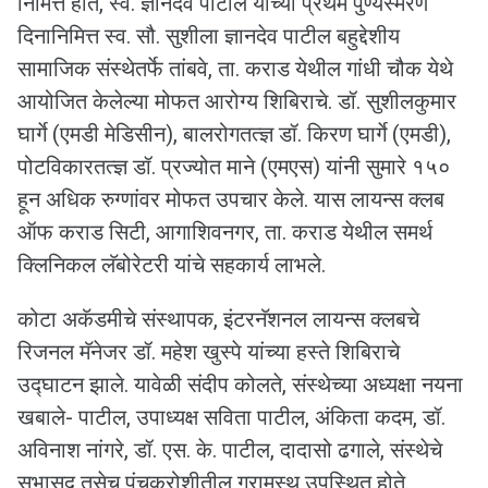
निमित्त होते, स्व. ज्ञानदेव पाटील यांच्या प्रथम पुण्यस्मरण
दिनानिमित्त स्व. सौ. सुशीला ज्ञानदेव पाटील बहुद्देशीय
सामाजिक संस्थेतर्फे तांबवे, ता. कराड येथील गांधी चौक येथे
आयोजित केलेल्या मोफत आरोग्य शिबिराचे. डॉ. सुशीलकुमार
घार्गे (एमडी मेडिसीन), बालरोगतत्ज्ञ डॉ. किरण घार्गे (एमडी),
पोटविकारतत्ज्ञ डॉ. प्रज्योत माने (एमएस) यांनी सुमारे १५०
हून अधिक रुग्णांवर मोफत उपचार केले. यास लायन्स क्लब
ऑफ कराड सिटी, आगाशिवनगर, ता. कराड येथील समर्थ
क्लिनिकल लॅबोरेटरी यांचे सहकार्य लाभले.
कोटा अकॅडमीचे संस्थापक, इंटरनॅशनल लायन्स क्लबचे
रिजनल मॅनेजर डॉ. महेश खुस्पे यांच्या हस्ते शिबिराचे
उद्घाटन झाले. यावेळी संदीप कोलते, संस्थेच्या अध्यक्षा नयना
खबाले- पाटील, उपाध्यक्ष सविता पाटील, अंकिता कदम, डॉ.
अविनाश नांगरे, डॉ. एस. के. पाटील, दादासो ढगाले, संस्थेचे
सभासद तसेच पंचक्रोशीतील ग्रामस्थ उपस्थित होते.