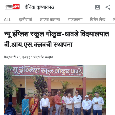
दैनिक कृष्णाकाठ
ALL
कृषीवार्ता
ताज्या बातम्या
राजकारण
विशेष लेख
श
न्यू इंग्लिश स्कूल गोकूळ-धावडे विदयालयात
बी.आय.एस.क्लबची स्थापना
फेब्रुवारी २१, २०२३
• चंद्रकांत चव्हाण