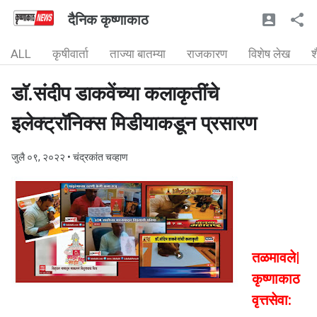
दैनिक कृष्णाकाठ
ALL
कृषीवार्ता
ताज्या बातम्या
राजकारण
विशेष लेख
श
डाॅ.संदीप डाकवेंच्या कलाकृतींचे
इलेक्ट्राॅनिक्स मिडीयाकडून प्रसारण
जुलै ०९, २०२२
• चंद्रकांत चव्हाण
तळमावले|
कृष्णाकाठ
वृत्तसेवा: