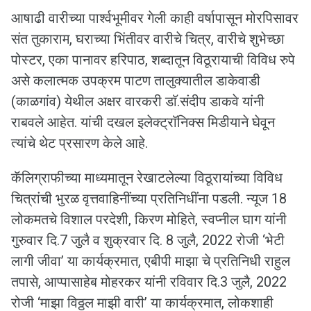
आषाढी वारीच्या पार्श्वभूमीवर गेली काही वर्षापासून मोरपिसावर
संत तुकाराम, घराच्या भिंतीवर वारीचे चित्र, वारीचे शुभेच्छा
पोस्टर, एका पानावर हरिपाठ, शब्दातून विठूरायाची विविध रुपे
असे कलात्मक उपक्रम पाटण तालुक्यातील डाकेवाडी
(काळगांव) येथील अक्षर वारकरी डाॅ.संदीप डाकवे यांनी
राबवले आहेत. यांची दखल इलेक्ट्राॅनिक्स मिडीयाने घेवून
त्यांचे थेट प्रसारण केले आहे.
कॅलिग्राफीच्या माध्यमातून रेखाटलेल्या विठूरायांच्या विविध
चित्रांची भुरळ वृत्तवाहिनींच्या प्रतिनिधींना पडली. न्यूज 18
लोकमतचे विशाल परदेशी, किरण मोहिते, स्वप्नील घाग यांनी
गुरुवार दि.7 जुलै व शुक्रवार दि. 8 जुलै, 2022 रोजी ‘भेटी
लागी जीवा’ या कार्यक्रमात, एबीपी माझा चे प्रतिनिधी राहुल
तपासे, आप्पासाहेब मोहरकर यांनी रविवार दि.3 जुलै, 2022
रोजी ‘माझा विठ्ठल माझी वारी’ या कार्यक्रमात, लोकशाही