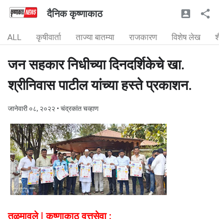
दैनिक कृष्णाकाठ
ALL
कृषीवार्ता
ताज्या बातम्या
राजकारण
विशेष लेख
श
जन सहकार निधीच्या दिनदर्शिकेचे खा.
श्रीनिवास पाटील यांच्या हस्ते प्रकाशन.
जानेवारी ०८, २०२२
• चंद्रकांत चव्हाण
तळमावले | कृष्णाकाठ वृत्तसेवा :