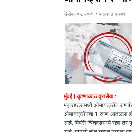
डिसेंबर ०५, २०२१
• चंद्रकांत चव्हाण
मुंबई | कृष्णाकाठ वृत्तसेवा :
महाराष्ट्रामध्ये ओमायक्रॉन रुग्णा
ओमायक्रॉनचा 1 रुग्ण आढळला ह
आहे. पिपंरी चिंचवडमध्ये सहा तर 
आहे. यामध्ये तीन लहान मुलांचा सम