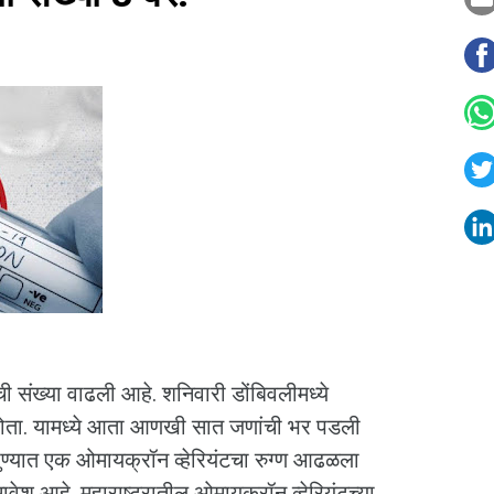
ंची संख्या वाढली आहे. शनिवारी डोंबिवलीमध्ये
ोता. यामध्ये आता आणखी सात जणांची भर पडली
पुण्यात एक ओमायक्रॉन व्हेरियंटचा रुग्ण आढळला
ावेश आहे. महाराष्ट्रातील ओमायक्रॉन व्हेरियंटच्या