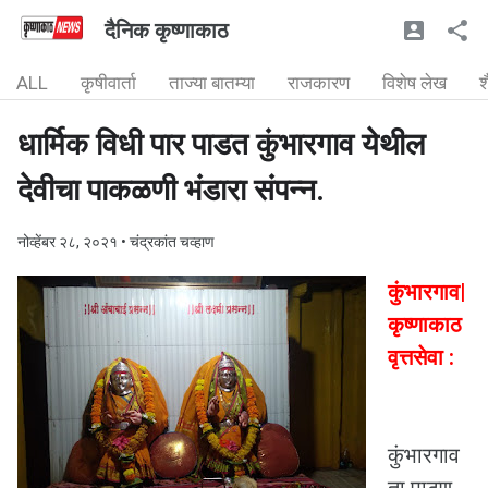
दैनिक कृष्णाकाठ
ALL
कृषीवार्ता
ताज्या बातम्या
राजकारण
विशेष लेख
श
धार्मिक विधी पार पाडत कुंभारगाव येथील
देवीचा पाकळणी भंडारा संपन्न.
नोव्हेंबर २८, २०२१
• चंद्रकांत चव्हाण
कुंभारगाव|
कृष्णाकाठ
वृत्तसेवा :
कुंभारगाव