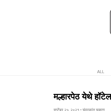
ALL
मल्हारपेठ येथे हॉ
सप्टेंबर २५, २०२१
• चंद्रकांत चव्हाण