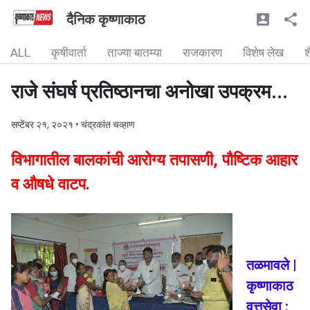
दैनिक कृष्णाकाठ
ALL
कृषीवार्ता
ताज्या बातम्या
राजकारण
विशेष लेख
श
राजे संघर्ष प्रतिष्ठानचा अनोखा उपक्रम...
सप्टेंबर २१, २०२१
• चंद्रकांत चव्हाण
विभागातील बालकांची आरोग्य तपासणी, पौष्टिक आहार
व औषधे वाटप.
तळमावले |
कृष्णाकाठ
वृत्तसेवा :