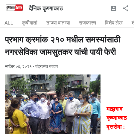
दैनिक कृष्णाकाठ
ALL
कृषीवार्ता
ताज्या बातम्या
राजकारण
विशेष लेख
श
प्रभाग क्रमांक २१० मधील समस्यांसाठी
नगरसेविका जामसुतकर यांची पायी फेरी
सप्टेंबर ०७, २०२१
• चंद्रकांत चव्हाण
माझगाव |
कृष्णाकाठ
वृत्तसेवा :