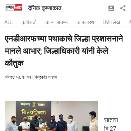
दैनिक कृष्णाकाठ
ALL
कृषीवार्ता
ताज्या बातम्या
राजकारण
विशेष लेख
श
एनडीआरफच्या पथाकाचे जिल्हा प्रशासनाने
मानले आभार; जिल्हाधिकारी यांनी केले
कौतुक
ऑगस्ट २७, २०२१
• चंद्रकांत चव्हाण
सातारा
दि.27