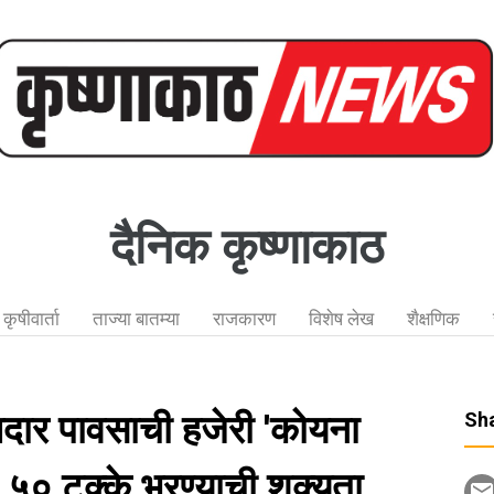
दैनिक कृष्णाकाठ
कृषीवार्ता
ताज्या बातम्या
राजकारण
विशेष लेख
शैक्षणिक
दार पावसाची हजेरी 'कोयना
Sha
त ५० टक्के भरण्याची शक्यता