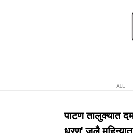
ALL
पाटण तालुक्यात दम
धरण' जुलै महिन्या