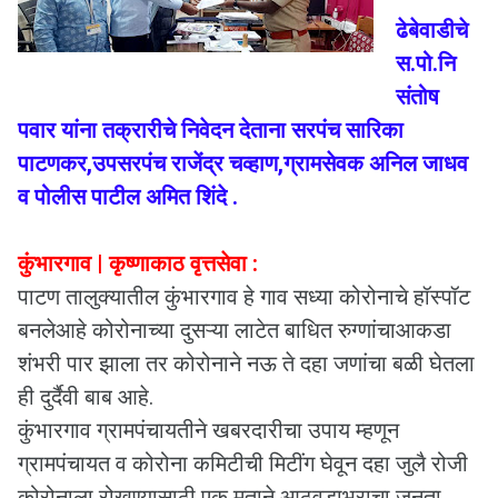
ढेबेवाडीचे
स.पो.नि
संतोष
पवार यांना तक्रारीचे निवेदन देताना सरपंच सारिका
पाटणकर,उपसरपंच राजेंद्र चव्हाण,ग्रामसेवक अनिल जाधव
व पोलीस पाटील अमित शिंदे .
कुंभारगाव | कृष्णाकाठ वृत्तसेवा :
पाटण तालुक्यातील कुंभारगाव हे गाव सध्या कोरोनाचे हॉस्पॉट
बनलेआहे कोरोनाच्या दुसऱ्या लाटेत बाधित रुग्णांचाआकडा
शंभरी पार झाला तर कोरोनाने नऊ ते दहा जणांचा बळी घेतला
ही दुर्दैवी बाब आहे.
कुंभारगाव ग्रामपंचायतीने खबरदारीचा उपाय म्हणून
ग्रामपंचायत व कोरोना कमिटीची मिटींग घेवून दहा जुलै रोजी
कोरोनाला रोखण्यासाठी एक मताने आठवडाभराचा जनता