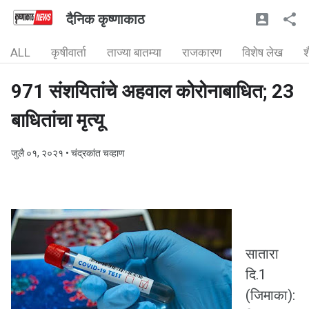
दैनिक कृष्णाकाठ
ALL
कृषीवार्ता
ताज्या बातम्या
राजकारण
विशेष लेख
श
971 संशयितांचे अहवाल कोरोनाबाधित; 23
बाधितांचा मृत्यू
जुलै ०१, २०२१
• चंद्रकांत चव्हाण
सातारा
दि.1
(जिमाका):