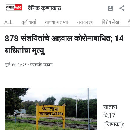
दैनिक कृष्णाकाठ
ALL
कृषीवार्ता
ताज्या बातम्या
राजकारण
विशेष लेख
श
878 संशयितांचे अहवाल कोरोनाबाधित; 14
बाधितांचा मृत्यू
जुलै १७, २०२१
• चंद्रकांत चव्हाण
सातारा
दि.17
(जिमाका):