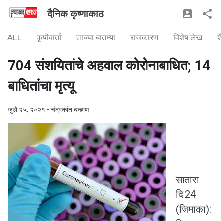
दैनिक कृष्णाकाठ
ALL
कृषीवार्ता
ताज्या बातम्या
राजकारण
विशेष लेख
श
704 संशयितांचे अहवाल कोरोनाबाधित; 14
बाधितांचा मृत्यू
जुलै २५, २०२१
• चंद्रकांत चव्हाण
सातारा
दि.24
(जिमाका):