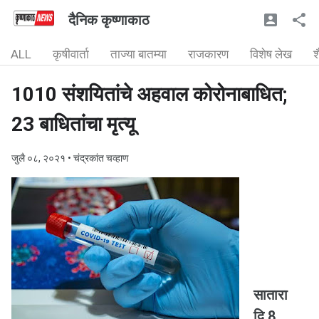
दैनिक कृष्णाकाठ
ALL
कृषीवार्ता
ताज्या बातम्या
राजकारण
विशेष लेख
श
1010 संशयितांचे अहवाल कोरोनाबाधित;
23 बाधितांचा मृत्यू
जुलै ०८, २०२१
• चंद्रकांत चव्हाण
सातारा
दि.8