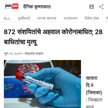
दैनिक कृष्णाकाठ
ALL
कृषीवार्ता
ताज्या बातम्या
राजकारण
विशेष लेख
श
872 संशयितांचे अहवाल कोरोनाबाधित; 28
बाधितांचा मृत्यू
जून ०९, २०२१
• चंद्रकांत चव्हाण
सातारा
दि.9
(जिमाका)
:
जिल्ह्यात
काल