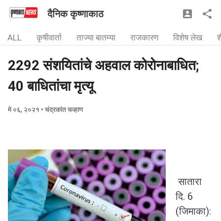
दैनिक कृष्णाकाठ
ALL
कृषीवार्ता
ताज्या बातम्या
राजकारण
विशेष लेख
श
2292 संशयितांचे अहवाल कोरोनाबाधित;
40 बाधितांचा मृत्यू
मे ०६, २०२१
• चंद्रकांत चव्हाण
सातारा
दि. 6
(जिमाका):