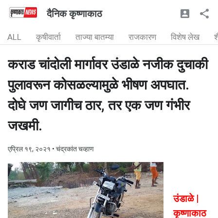
दैनिक कृष्णाकाठ
ALL
कृषीवार्ता
ताज्या बातम्या
राजकारण
विशेष लेख
श
कराड चांदोली मार्गावर उंडाळे नजीक दुचाकी
पुलावरून कोसळल्यामुळे भीषण अपघात.
दोघे जण जागीच ठार, तर एक जण गंभीर
जखमी.
एप्रिल १९, २०२१
• चंद्रकांत चव्हाण
उंडाळे |
कृष्णाकाठ