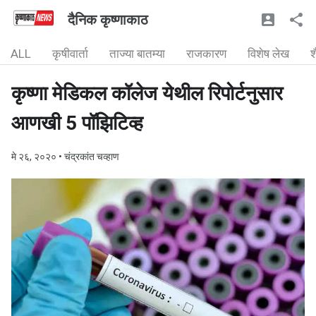
दैनिक कृष्णाकाठ
ALL
कृषीवार्ता
ताज्या बातम्या
राजकारण
विशेष लेख
श
कृष्णा मेडिकल कॉलेज येथील रिपोर्टनुसार
आणखी 5 पॉझिटिव्ह
मे २६, २०२०
• चंद्रकांत चव्हाण